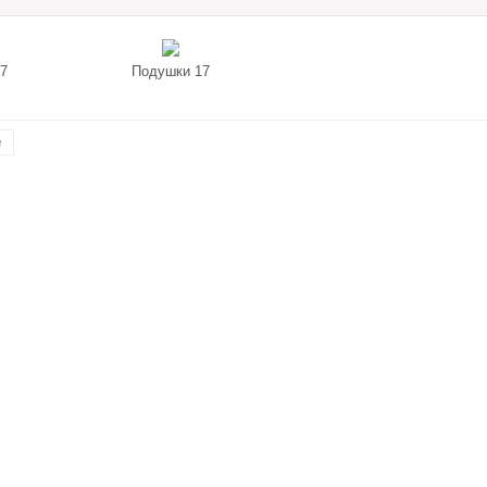
7
Подушки 17
е