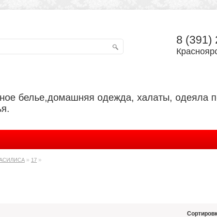
8 (391)
Красноярс
ьное белье,домашняя одежда, халаты, одеяла 
я.
»
»
АСИЛИСА
17
Сортировк