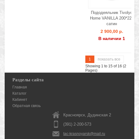
Пододеяльник Tivolyo
Home VANILLA 200*220
сатин
2 900,00 р.
В наличии 1
1
показать все
Showing 1 to 15 of 16 (2
Pages)
Разделы сайта
Главная
Каталог
Кабинет
Обратная связь
Красноярск, Дудинская 2
(391) 2-200-573
tac-krasnoyarsk@mail.ru