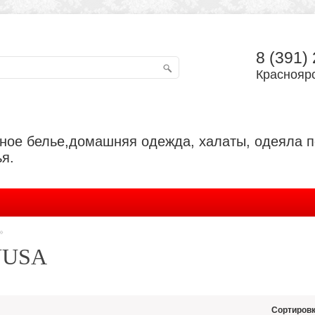
8 (391)
Красноярс
ьное белье,домашняя одежда, халаты, одеяла 
я.
»
NUSA
Сортировк