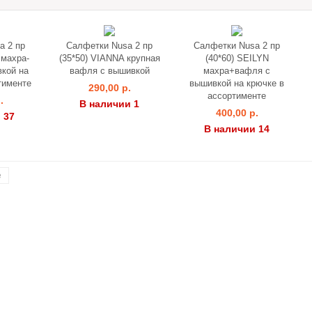
a 2 пр
Салфетки Nusa 2 пр
Салфетки Nusa 2 пр
 махра-
(35*50) VIANNA крупная
(40*60) SEILYN
кой на
вафля с вышивкой
махра+вафля с
тименте
вышивкой на крючке в
290,00 р.
ассортименте
.
В наличии 1
400,00 р.
 37
В наличии 14
е