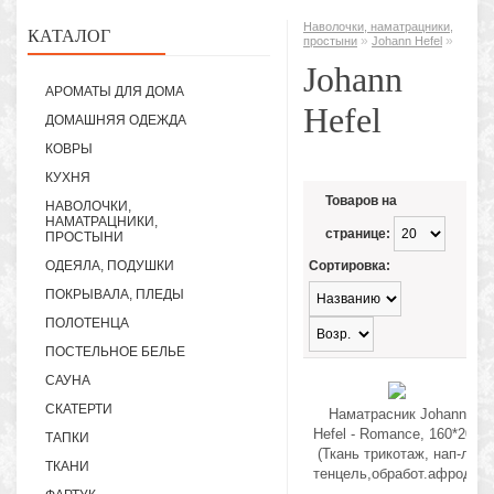
Наволочки, наматрацники,
КАТАЛОГ
»
»
простыни
Johann Hefel
Johann
АРОМАТЫ ДЛЯ ДОМА
Hefel
ДОМАШНЯЯ ОДЕЖДА
КОВРЫ
КУХНЯ
Товаров на
НАВОЛОЧКИ,
НАМАТРАЦНИКИ,
странице:
ПРОСТЫНИ
ОДЕЯЛА, ПОДУШКИ
Сортировка:
ПОКРЫВАЛА, ПЛЕДЫ
ПОЛОТЕНЦА
ПОСТЕЛЬНОЕ БЕЛЬЕ
САУНА
СКАТЕРТИ
Наматрасник Johann
Hefel - Romance, 160*200
ТАПКИ
(Ткань трикотаж, нап-ль
ТКАНИ
тенцель,обработ.афродизи