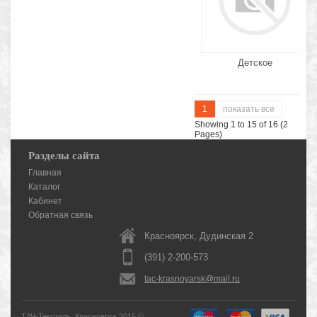
Детское
1
показать все
Showing 1 to 15 of 16 (2
Pages)
Разделы сайта
Главная
Каталог
Кабинет
Обратная связь
Красноярск, Дудинская 2
(391) 2-200-573
tac-krasnoyarsk@mail.ru
ТАЧ-Текстиль, Красноярск 2015 ©