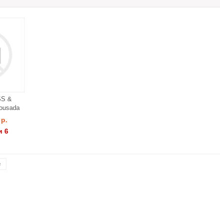
SS &
ousada
 р.
и 6
е