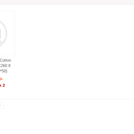
Cotton
260 8
*50)
р.
и 2
е