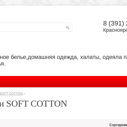
8 (391)
Красноярс
ьное белье,домашняя одежда, халаты, одеяла 
я.
»
и SOFT COTTON
ти SOFT COTTON
Сортировк