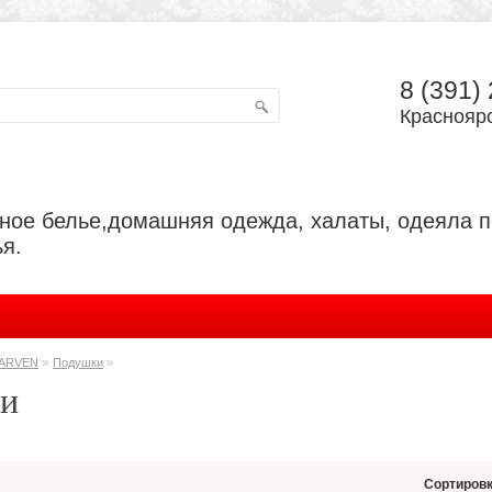
8 (391)
Красноярс
ьное белье,домашняя одежда, халаты, одеяла 
я.
»
»
ARVEN
Подушки
и
Сортировк