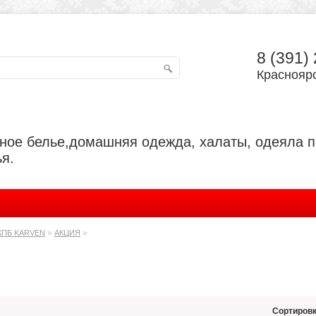
8 (391)
Красноярс
ьное белье,домашняя одежда, халаты, одеяла 
я.
»
»
КПБ KARVEN
АКЦИЯ
Сортировк