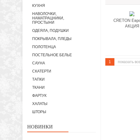
КУХНЯ
НАВОЛОЧКИ,
НАМАТРАЦНИКИ,
CRETON Евро
ПРОСТЫНИ
АКЦИЯ
ОДЕЯЛА, ПОДУШКИ
ПОКРЫВАЛА, ПЛЕДЫ
ПОЛОТЕНЦА
ПОСТЕЛЬНОЕ БЕЛЬЕ
1
показать вс
САУНА
СКАТЕРТИ
ТАПКИ
ТКАНИ
ФАРТУК
ХАЛАТЫ
ШТОРЫ
НОВИНКИ