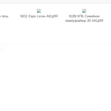
 бязь
N011 Евро сатин АКЦИЯ
N189 КПБ Семейное
бамбуфайбер 3D АКЦИЯ
е