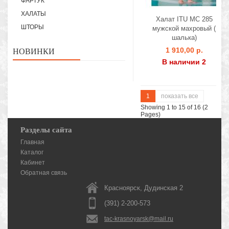
ФАРТУК
ХАЛАТЫ
Халат ITU MC 285
ШТОРЫ
мужской махровый (
шалька)
1 910,00 р.
НОВИНКИ
В наличии 2
1
показать все
Showing 1 to 15 of 16 (2
Pages)
Разделы сайта
Главная
Каталог
Кабинет
Обратная связь
Красноярск, Дудинская 2
(391) 2-200-573
tac-krasnoyarsk@mail.ru