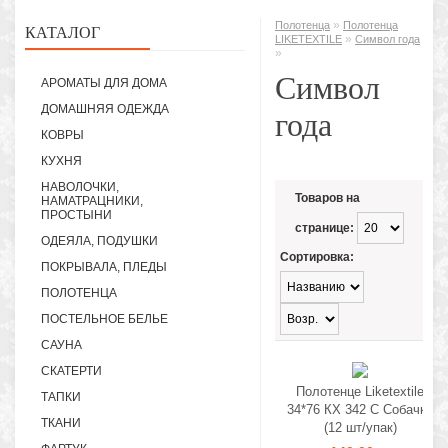
»
Полотенца
Полотенца
КАТАЛОГ
»
LIKETEXTILE
Символ года
»
Символ
АРОМАТЫ ДЛЯ ДОМА
ДОМАШНЯЯ ОДЕЖДА
года
КОВРЫ
КУХНЯ
НАВОЛОЧКИ,
Товаров на
НАМАТРАЦНИКИ,
ПРОСТЫНИ
странице:
ОДЕЯЛА, ПОДУШКИ
Сортировка:
ПОКРЫВАЛА, ПЛЕДЫ
ПОЛОТЕНЦА
ПОСТЕЛЬНОЕ БЕЛЬЕ
САУНА
СКАТЕРТИ
Полотенце Liketextile
ТАПКИ
34*76 КХ 342 С Собачки
ТКАНИ
(12 шт/упак)