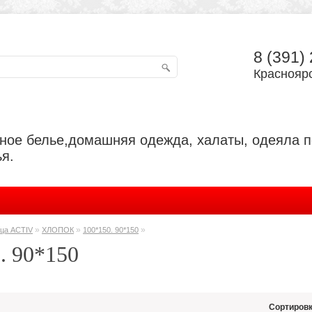
8 (391)
Красноярс
ьное белье,домашняя одежда, халаты, одеяла 
я.
»
»
»
ца ACTIV
ХЛОПОК
100*150. 90*150
. 90*150
Сортировк