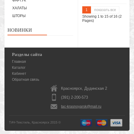
ФАРТУК
ХАЛАТЫ
1
показать все
ШТОРЫ
Showing 1 to 15 of 16 (2
Pages)
НОВИНКИ
Разделы сайта
Главная
Каталог
Кабинет
Обратная связь
Красноярск, Дудинская 2
(391) 2-200-573
tac-krasnoyarsk@mail.ru
ТАЧ-Текстиль, Красноярск 2015 ©