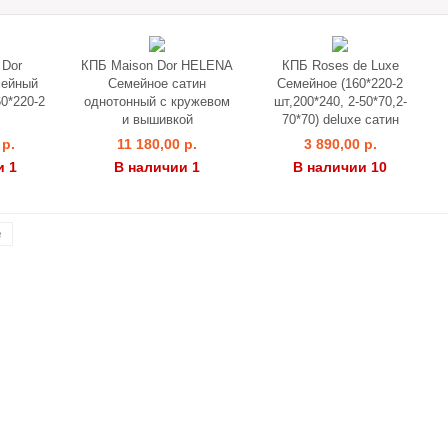
 Dor
КПБ Maison Dor HELENA
КПБ Roses de Luxe
мейный
Семейное сатин
Семейное (160*220-2
0*220-2
однотонный с кружевом
шт,200*240, 2-50*70,2-
и вышивкой
70*70) deluxe сатин
 р.
11 180,00 р.
3 890,00 р.
и 1
В наличии 1
В наличии 10
е