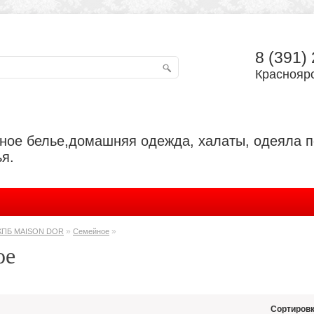
8 (391)
Красноярс
ьное белье,домашняя одежда, халаты, одеяла 
я.
»
»
КПБ MAISON DOR
Семейное
ое
Сортировк