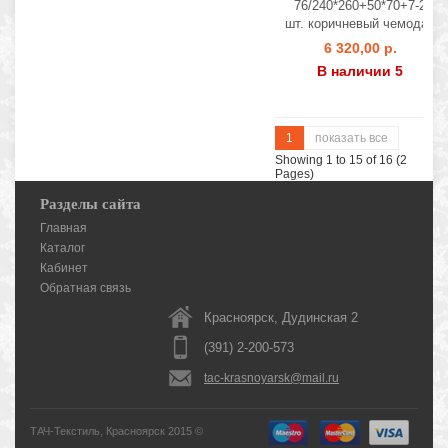
76/240*260+50*70+7-2
шт. коричневый чемодан
6 320,00 р.
В наличии 5
1
показать все
Showing 1 to 15 of 16 (2
Pages)
Разделы сайта
Главная
Каталог
Кабинет
Обратная связь
Красноярск, Дудинская 2
(391) 2-200-573
tac-krasnoyarsk@mail.ru
ТАЧ-Текстиль, Красноярск 2015 ©