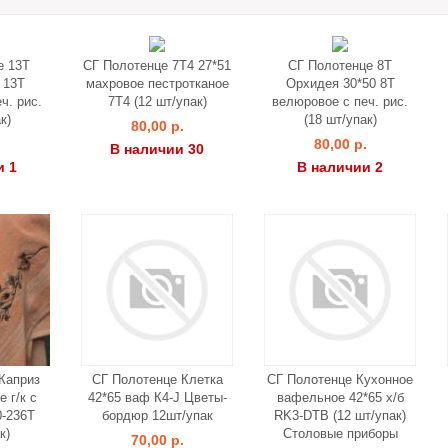
е 13Т
СГ Полотенце 7Т4 27*51
СГ Полотенце 8Т
 13Т
махровое пестротканое
Орхидея 30*50 8Т
ч. рис.
7Т4 (12 шт/упак)
велюровое с печ. рис.
к)
(18 шт/упак)
80,00 р.
.
80,00 р.
В наличии 30
и 1
В наличии 2
Каприз
СГ Полотенце Клетка
СГ Полотенце Кухонное
 г/к с
42*65 ваф К4-J Цветы-
вафельное 42*65 х/б
0-236T
бордюр 12шт/упак
RK3-DTВ (12 шт/упак)
к)
Столовые приборы
70,00 р.