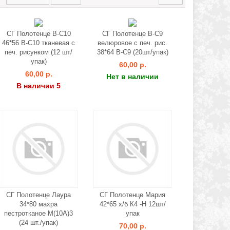
СГ Полотенце B-C10
СГ Полотенце B-C9
46*56 B-C10 тканевая с
велюровое с печ. рис.
печ. рисунком (12 шт/
38*64 B-C9 (20шт/упак)
упак)
60,00 р.
60,00 р.
Нет в наличии
В наличии 5
СГ Полотенце Лаура
СГ Полотенце Мария
34*80 махра
42*65 х/б К4 -H 12шт/
пестротканое M(10A)3
упак
(24 шт./упак)
70,00 р.