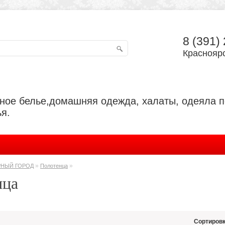
8 (391)
Красноярс
ьное белье,домашняя одежда, халаты, одеяла 
я.
»
»
РНЫЙ ГОРОД
Полотенца
нца
Сортировк