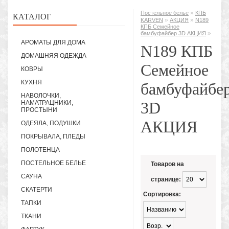
»
Постельное белье
КПБ
КАТАЛОГ
»
»
KARVEN
АКЦИЯ
N189
КПБ Семейное
»
бамбуфайбер 3D АКЦИЯ
АРОМАТЫ ДЛЯ ДОМА
N189 КПБ
ДОМАШНЯЯ ОДЕЖДА
Семейное
КОВРЫ
КУХНЯ
бамбуфайбе
НАВОЛОЧКИ,
3D
НАМАТРАЦНИКИ,
ПРОСТЫНИ
АКЦИЯ
ОДЕЯЛА, ПОДУШКИ
ПОКРЫВАЛА, ПЛЕДЫ
ПОЛОТЕНЦА
ПОСТЕЛЬНОЕ БЕЛЬЕ
Товаров на
САУНА
странице:
СКАТЕРТИ
Сортировка:
ТАПКИ
ТКАНИ