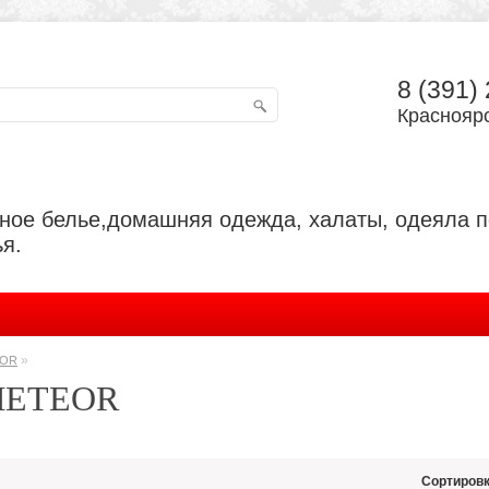
8 (391)
Красноярс
ьное белье,домашняя одежда, халаты, одеяла 
я.
»
EOR
METEOR
Сортировк