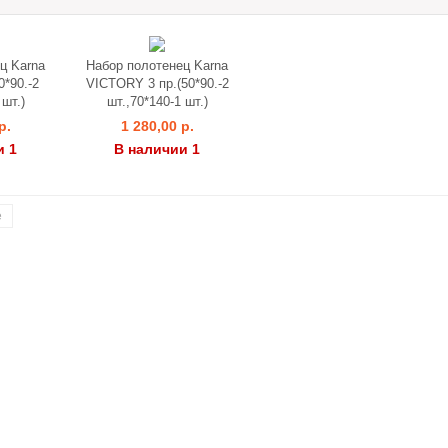
ц Karna
Набор полотенец Karna
*90.-2
VICTORY 3 пр.(50*90.-2
 шт.)
шт.,70*140-1 шт.)
р.
1 280,00 р.
и 1
В наличии 1
е