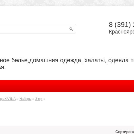
8 (391)
Красноярс
ьное белье,домашняя одежда, халаты, одеяла 
я.
»
»
»
нца KARNA
Наборы
3 пр.
Сортировк