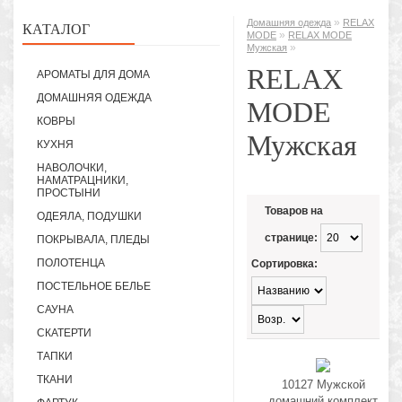
»
Домашняя одежда
RELAX
КАТАЛОГ
»
MODE
RELAX MODE
»
Мужская
RELAX
АРОМАТЫ ДЛЯ ДОМА
ДОМАШНЯЯ ОДЕЖДА
MODE
КОВРЫ
Мужская
КУХНЯ
НАВОЛОЧКИ,
НАМАТРАЦНИКИ,
ПРОСТЫНИ
Товаров на
ОДЕЯЛА, ПОДУШКИ
странице:
ПОКРЫВАЛА, ПЛЕДЫ
ПОЛОТЕНЦА
Сортировка:
ПОСТЕЛЬНОЕ БЕЛЬЕ
САУНА
СКАТЕРТИ
ТАПКИ
ТКАНИ
10127 Мужской
домашний комплект