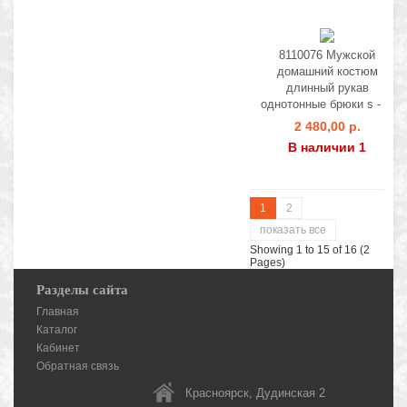
8110076 Мужской
домашний костюм
длинный рукав
однотонные брюки s - xl
2 480,00 р.
В наличии 1
1
2
показать все
Showing 1 to 15 of 16 (2
Pages)
Разделы сайта
Главная
Каталог
Кабинет
Обратная связь
Красноярск, Дудинская 2