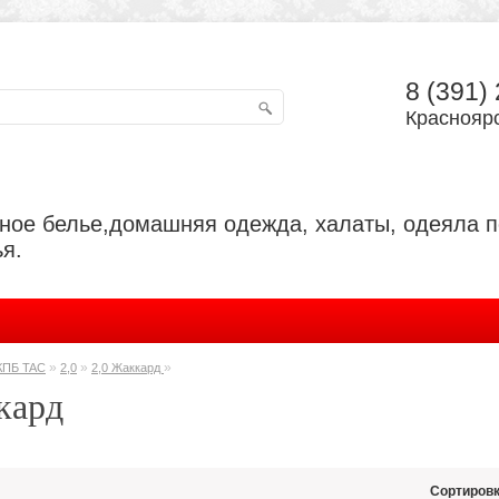
8 (391)
Красноярс
ьное белье,домашняя одежда, халаты, одеяла 
я.
»
»
»
КПБ TAC
2,0
2,0 Жаккард
кард
Сортировк