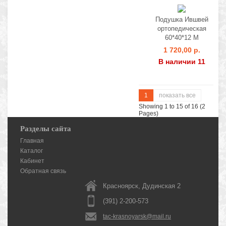
Подушка Ившвей
ортопедическая
60*40*12 М
1 720,00 р.
В наличии 11
1
показать все
Showing 1 to 15 of 16 (2
Pages)
Разделы сайта
Главная
Каталог
Кабинет
Обратная связь
Красноярск, Дудинская 2
(391) 2-200-573
tac-krasnoyarsk@mail.ru