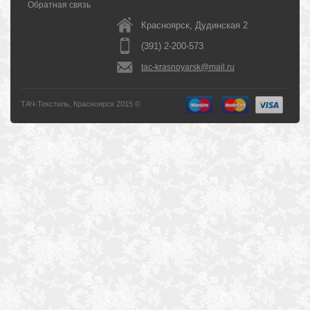
Обратная связь
Красноярск, Дудинская 2
(391) 2-200-573
tac-krasnoyarsk@mail.ru
ТАЧ-Текстиль, Красноярск 2015 ©