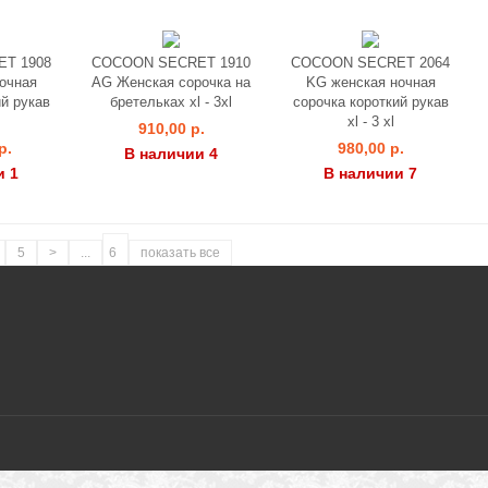
T 1908
COCOON SECRET 1910
COCOON SECRET 2064
очная
AG Женская сорочка на
KG женская ночная
ий рукав
бретельках xl - 3xl
сорочка короткий рукав
xl - 3 xl
910,00 р.
р.
980,00 р.
В наличии 4
и 1
В наличии 7
5
>
...
6
показать все