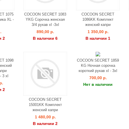
T 1075
COCOON SECRET 1083
COCOON SECRET
ика XL -
YKG Сорочка женская
1086KK Комплект
3/4 рукав xl -3xl
женский капри
.
890,00 р.
1 350,00 р.
и 2
В наличии 6
В наличии 1
T 1098
COCOON SECRET 1859
енский
KG Ночная сорочка
апри
короткий рукав xl - 3xl
 3 xl
700,00 р.
р.
Нет в наличии
и 2
COCOON SECRET
15001KK Комплект
женский капри
1 480,00 р.
В наличии 2