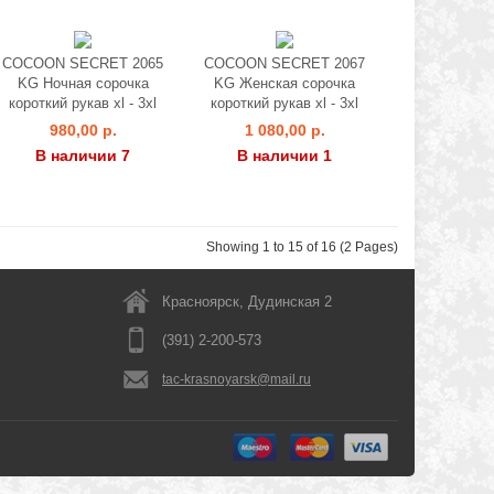
COCOON SECRET 2065
COCOON SECRET 2067
KG Ночная сорочка
KG Женская сорочка
короткий рукав xl - 3xl
короткий рукав xl - 3xl
980,00 р.
1 080,00 р.
В наличии 7
В наличии 1
Showing 1 to 15 of 16 (2 Pages)
Красноярск, Дудинская 2
(391) 2-200-573
tac-krasnoyarsk@mail.ru