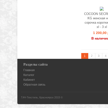
COCOON SECRE
KG женская н
сорочка коротк
xl - 3 xl
1 200,00 
В наличи
1
2
3
4
Разделы сайта
Главная
Каталог
Кабинет
Обратная связь
ТАЧ-Текстиль, Красноярск 2015 ©