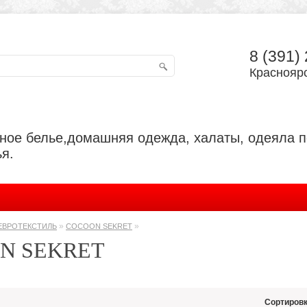
8 (391)
Красноярс
ьное белье,домашняя одежда, халаты, одеяла 
я.
»
»
ЕВРОТЕКСТИЛЬ
COCOON SEKRET
N SEKRET
Сортировк