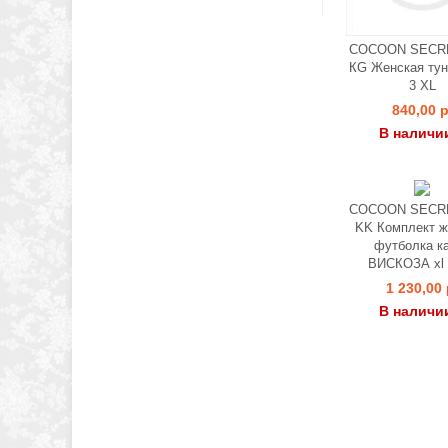
COCOON SECRE
КG Женская тун
3 XL
840,00 р
В наличи
COCOON SECRE
KK Комплект ж
футболка к
ВИСКОЗА xl -
1 230,00 
В наличи