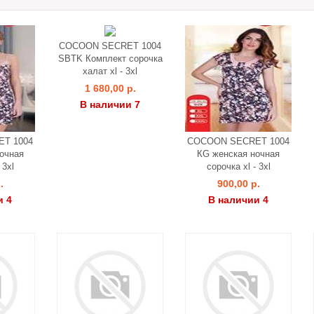
COCOON SECRET 1004
SBTK Комплект сорочка
халат xl - 3xl
1 680,00 р.
В наличии 7
T 1004
COCOON SECRET 1004
очная
КG женская ночная
 3xl
сорочка xl - 3xl
.
900,00 р.
и 4
В наличии 4