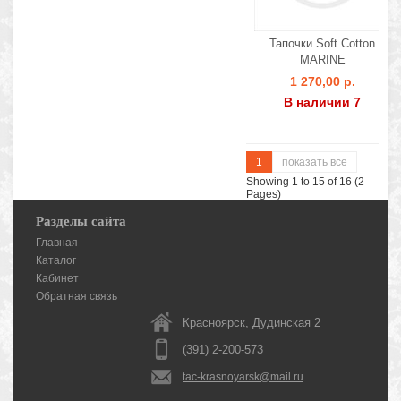
Тапочки Soft Cotton
MARINE
1 270,00 р.
В наличии 7
1
показать все
Showing 1 to 15 of 16 (2
Pages)
Разделы сайта
Главная
Каталог
Кабинет
Обратная связь
Красноярск, Дудинская 2
(391) 2-200-573
tac-krasnoyarsk@mail.ru