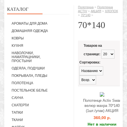
»
Полотенца
Полотенца
КАТАЛОГ
»
»
ACTIV
АКЦИЯ
ХЛОПОК
»
»
70*140
70*140
АРОМАТЫ ДЛЯ ДОМА
ДОМАШНЯЯ ОДЕЖДА
КОВРЫ
КУХНЯ
Товаров на
НАВОЛОЧКИ,
странице:
НАМАТРАЦНИКИ,
ПРОСТЫНИ
Сортировка:
ОДЕЯЛА, ПОДУШКИ
ПОКРЫВАЛА, ПЛЕДЫ
ПОЛОТЕНЦА
ПОСТЕЛЬНОЕ БЕЛЬЕ
САУНА
Полотенце Activ Swan
СКАТЕРТИ
велюр махра 70*140
(1шт./упак) АКЦИЯ
ТАПКИ
360,00 р.
ТКАНИ
Нет в наличии