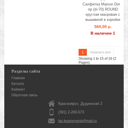
Салфетка Maison Dor 1
пр (d=70) ROUND
круглая махровая с
вышивкой в коробке
560,00 р.
В наличии 1
1
показать все
Showing 1 to 15 of 16 (2
Pages)
Разделы сайта
Главная
Каталог
Кабинет
Обратная связь
Красноярск, Дудинская 2
(391) 2-200-573
tac-krasnoyarsk@mail.ru