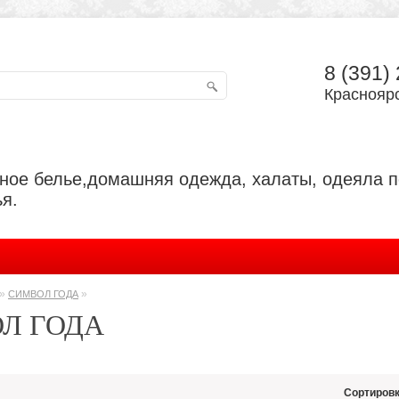
8 (391)
Красноярс
ьное белье,домашняя одежда, халаты, одеяла 
я.
»
»
СИМВОЛ ГОДА
Л ГОДА
Сортировк