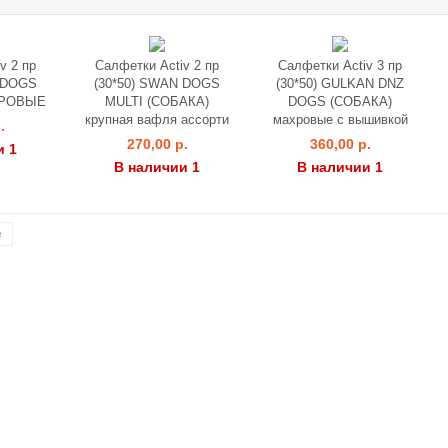
v 2 пр
Салфетки Activ 2 пр
Салфетки Activ 3 пр
 DOGS
(30*50) SWAN DOGS
(30*50) GULKAN DNZ
ХРОВЫЕ
MULTI (СОБАКА)
DOGS (СОБАКА)
крупная вафля ассорти
махровые с вышивкой
.
270,00 р.
360,00 р.
и 1
В наличии 1
В наличии 1
е