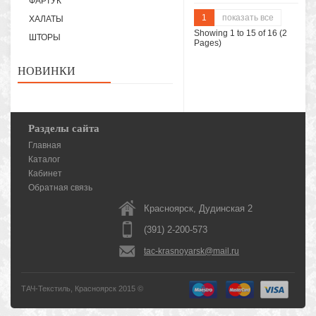
ФАРТУК
1
показать все
ХАЛАТЫ
Showing 1 to 15 of 16 (2
ШТОРЫ
Pages)
НОВИНКИ
Разделы сайта
Главная
Каталог
Кабинет
Обратная связь
Красноярск, Дудинская 2
(391) 2-200-573
tac-krasnoyarsk@mail.ru
ТАЧ-Текстиль, Красноярск 2015 ©