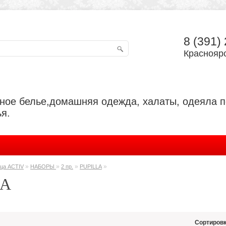
8 (391)
Красноярс
ьное белье,домашняя одежда, халаты, одеяла 
я.
»
»
»
»
ца ACTIV
НАБОРЫ
2 пр.
PUPILLA
LA
Сортировк