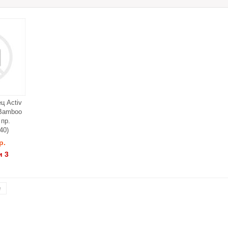
ц Activ
 Bamboo
пр.
40)
р.
и 3
е