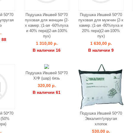
й 50*70
Подушка Ившвей 50*70
Подушка Ившвей 50*70
упругая
пуховая для женщин (2-
пуховая для мужчин (2-х
э
х камер.:(1-ая -60%пуха
камер.:(1-ая -80%пуха и
и 40% пера)(2-ая-100%
20% пера)(2-ая-100%
.
пух)
пух)
 88
1 310,00 р.
1 630,00 р.
В наличии 16
В наличии 9
Подушка Ившвей 50*70
Х/Ф (шар) бязь
320,00 р.
В наличии 61
й 50*70
Подушка Ившвей 50*70
 (50%
Эвкалипт/упругая
ера)
хлопок
.
530,00 р.