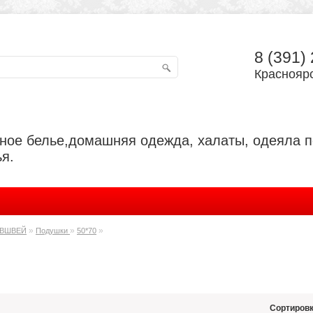
8 (391)
Красноярс
ьное белье,домашняя одежда, халаты, одеяла 
я.
»
»
»
ВШВЕЙ
Подушки
50*70
Сортировк