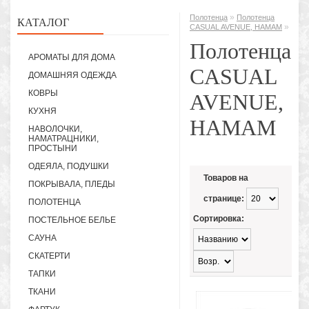
»
Полотенца
Полотенца
КАТАЛОГ
»
CASUAL AVENUE, HAMAM
Полотенца
АРОМАТЫ ДЛЯ ДОМА
CASUAL
ДОМАШНЯЯ ОДЕЖДА
КОВРЫ
AVENUE,
КУХНЯ
HAMAM
НАВОЛОЧКИ,
НАМАТРАЦНИКИ,
ПРОСТЫНИ
ОДЕЯЛА, ПОДУШКИ
Товаров на
ПОКРЫВАЛА, ПЛЕДЫ
странице:
ПОЛОТЕНЦА
Сортировка:
ПОСТЕЛЬНОЕ БЕЛЬЕ
САУНА
СКАТЕРТИ
ТАПКИ
ТКАНИ