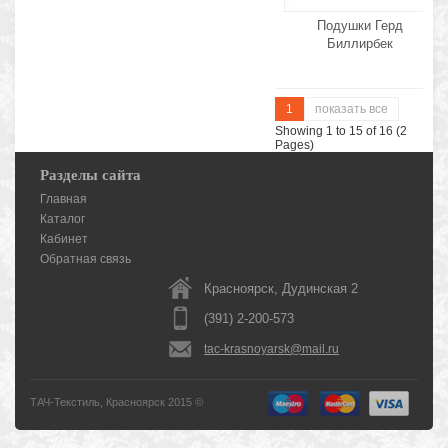
Подушки Герд
Биллирбек
1
показать все
Showing 1 to 15 of 16 (2
Pages)
Разделы сайта
Главная
Каталог
Кабинет
Обратная связь
Красноярск, Дудинская 2
(391) 2-200-573
tac-krasnoyarsk@mail.ru
ТАЧ-Текстиль, Красноярск 2015 ©