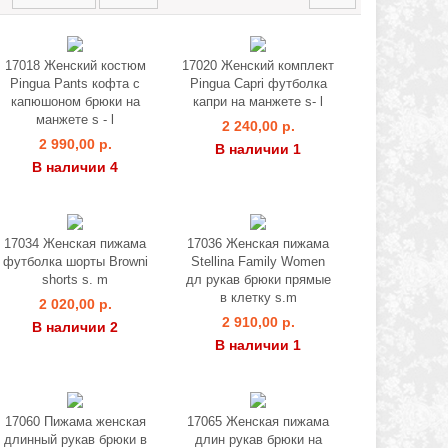
17018 Женский костюм
17020 Женский комплект
Pingua Pants кофта с
Pingua Capri футболка
капюшоном брюки на
капри на манжете s- l
манжете s - l
2 240,00 р.
2 990,00 р.
В наличии 1
В наличии 4
17034 Женская пижама
17036 Женская пижама
футболка шорты Browni
Stellina Family Women
shorts s. m
дл рукав брюки прямые
в клетку s.m
2 020,00 р.
2 910,00 р.
В наличии 2
В наличии 1
17060 Пижама женская
17065 Женская пижама
длинный рукав брюки в
длин рукав брюки на