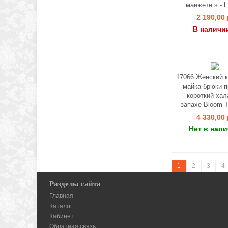
манжете s - l
2 190,00 
В наличи
17066 Женский 
майка брюки 
короткий хал
запахе Bloom Tr
4 330,00 
Нет в нал
1
2
3
4
Разделы сайта
Главная
Каталог
Кабинет
Обратная связь