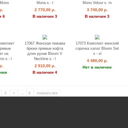
 Mono
Mona s - l
Mono Velour s. m
р.
2 770,00 р.
3 740,00 р.
и 6
В наличии 3
В наличии 3
комплект
17067 Женская пижама
17073 Комплект женский
прямые
брюки прямые кофта
сорочка халат Bloom Set
ат на
длин рукав Bloom V
s - xl
io s - l
Neckline s - l
4 480,00 р.
р.
2 910,00 р.
Нет в наличии
ичии
В наличии 4
5
>
...
6
показать все