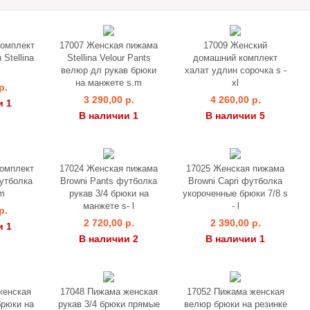
комплект
17007 Женская пижама
17009 Женский
Stellina
Stellina Velour Pants
домашний комплект
велюр дл рукав брюки
халат удлин сорочка s -
на манжете s.m
xl
р.
3 290,00 р.
4 260,00 р.
и 1
В наличии 1
В наличии 5
комплект
17024 Женская пижама
17025 Женская пижама
футболка
Browni Pants футболка
Browni Capri футболка
m
рукав 3/4 брюки на
укороченные брюки 7/8 s
манжете s- l
- l
р.
2 720,00 р.
2 390,00 р.
и 1
В наличии 2
В наличии 1
женская
17048 Пижама женская
17052 Пижама женская
брюки на
рукав 3/4 брюки прямые
велюр брюки на резинке