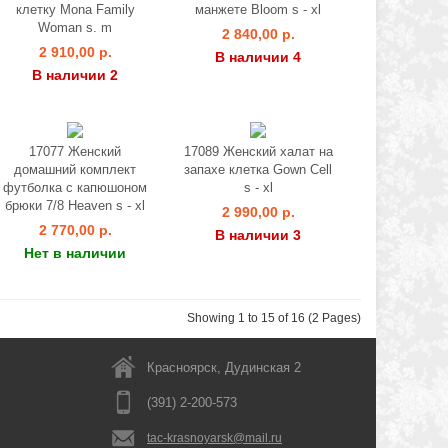
клетку Monа Family
манжете Bloom s - xl
Woman s. m
2 840,00 р.
2 910,00 р.
В наличии 4
В наличии 2
17077 Женский
17089 Женский халат на
домашний комплект
запахе клетка Gown Cell
футболка с капюшоном
s - xl
брюки 7/8 Heaven s - xl
2 990,00 р.
2 770,00 р.
В наличии 3
Нет в наличии
Showing 1 to 15 of 16 (2 Pages)
Красноярск, Дудинская 2
(391) 2-200-573
tac-krasnoyarsk@mail.ru