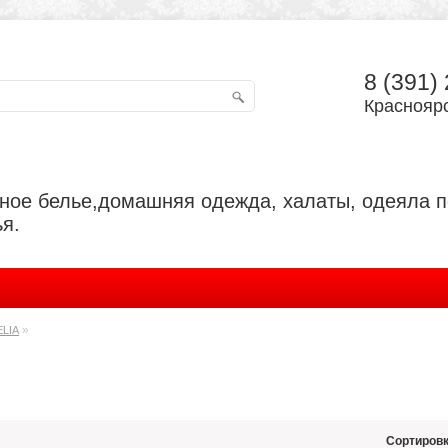
8 (391)
Красноярс
ьное белье,домашняя одежда, халаты, одеяла 
я.
»
ELIA
Сортировк