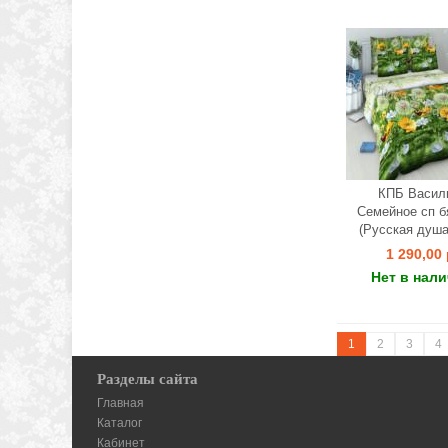
КПБ Васил
Семейное сп б
(Русская душа
1 290,00 
Нет в нал
1
2
3
4
Разделы сайта
Главная
Каталог
Кабинет