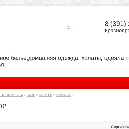
8 (391)
Красноярс
ьное белье,домашняя одежда, халаты, одеяла 
я.
»
»
»
»
КПБ ВАСИЛИСА
БЯЗЬ
БЯЗЬ РБ
Семейное
ое
Сортировк