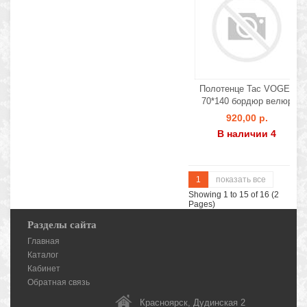
Полотенце Tac VOGEL
70*140 бордюр велюр
920,00 р.
В наличии 4
1
показать все
Showing 1 to 15 of 16 (2
Pages)
Разделы сайта
Главная
Каталог
Кабинет
Обратная связь
Красноярск, Дудинская 2