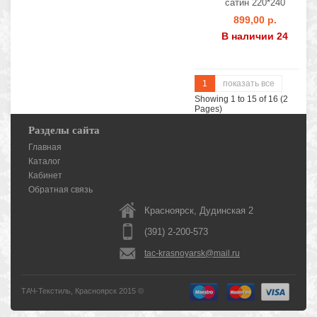
сатин 220*240
899,00 р.
В наличии 24
1
показать все
Showing 1 to 15 of 16 (2
Pages)
Разделы сайта
Главная
Каталог
Кабинет
Обратная связь
Красноярск, Дудинская 2
(391) 2-200-573
tac-krasnoyarsk@mail.ru
ТАЧ-Текстиль, Красноярск 2015 ©