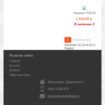
Тапочки TOSYA
1 910,00 р.
В наличии 3
1
показать все
Showing 1 to 15 of 16 (2
Pages)
Разделы сайта
Главная
Каталог
Кабинет
Обратная связь
Красноярск, Дудинская 2
(391) 2-200-573
tac-krasnoyarsk@mail.ru