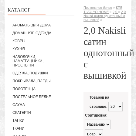
»
Постельное белье
КПБ
КАТАЛОГ
»
»
TIVOLYO HOME
2,0
2,0
Nakisli сатин однотонный с
»
вышивкой
АРОМАТЫ ДЛЯ ДОМА
2,0 Nakisli
ДОМАШНЯЯ ОДЕЖДА
сатин
КОВРЫ
КУХНЯ
однотонный
НАВОЛОЧКИ,
с
НАМАТРАЦНИКИ,
ПРОСТЫНИ
вышивкой
ОДЕЯЛА, ПОДУШКИ
ПОКРЫВАЛА, ПЛЕДЫ
ПОЛОТЕНЦА
ПОСТЕЛЬНОЕ БЕЛЬЕ
Товаров на
САУНА
странице:
СКАТЕРТИ
Сортировка:
ТАПКИ
ТКАНИ