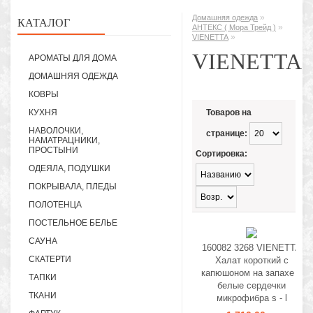
»
Домашняя одежда
КАТАЛОГ
»
АНТЕКС ( Мора Трейд )
»
VIENETTA
VIENETTA
АРОМАТЫ ДЛЯ ДОМА
ДОМАШНЯЯ ОДЕЖДА
КОВРЫ
КУХНЯ
Товаров на
НАВОЛОЧКИ,
странице:
НАМАТРАЦНИКИ,
ПРОСТЫНИ
Сортировка:
ОДЕЯЛА, ПОДУШКИ
ПОКРЫВАЛА, ПЛЕДЫ
ПОЛОТЕНЦА
ПОСТЕЛЬНОЕ БЕЛЬЕ
САУНА
160082 3268 VIENETTA
СКАТЕРТИ
Халат короткий с
капюшоном на запахе в
ТАПКИ
белые сердечки
ТКАНИ
микрофибра s - l