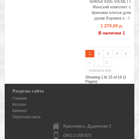
604054 4305 VIENETTA
Женский комплект с
брюками клетка длин
рукав Коровка s - l
1 270,00 р.
В наличии 1
1
2
3
4
5
>
...
7
показать все
Showing 1 to 15 of 16 (2
Pages)
Разделы сайта
Главная
Каталог
Кабинет
Обратная связь
Красноярск, Дудинская 2
(391) 2-200-573