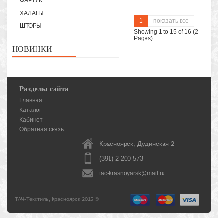
ФАРТУК
ХАЛАТЫ
1
показать все
ШТОРЫ
Showing 1 to 15 of 16 (2
Pages)
НОВИНКИ
Разделы сайта
Главная
Каталог
Кабинет
Обратная связь
Красноярск, Дудинская 2
(391) 2-200-573
tac-krasnoyarsk@mail.ru
ТАЧ-Текстиль, Красноярск 2015 ©