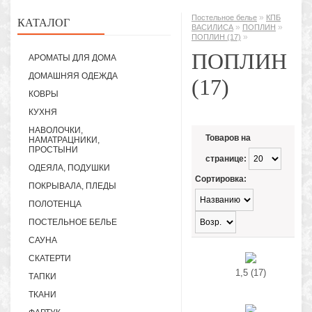
»
Постельное белье
КПБ
КАТАЛОГ
»
»
ВАСИЛИСА
ПОПЛИН
»
ПОПЛИН (17)
ПОПЛИН
АРОМАТЫ ДЛЯ ДОМА
ДОМАШНЯЯ ОДЕЖДА
(17)
КОВРЫ
КУХНЯ
НАВОЛОЧКИ,
Товаров на
НАМАТРАЦНИКИ,
ПРОСТЫНИ
странице:
ОДЕЯЛА, ПОДУШКИ
Сортировка:
ПОКРЫВАЛА, ПЛЕДЫ
ПОЛОТЕНЦА
ПОСТЕЛЬНОЕ БЕЛЬЕ
САУНА
СКАТЕРТИ
1,5 (17)
ТАПКИ
ТКАНИ