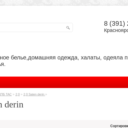
8 (391)
Красноярс
ьное белье,домашняя одежда, халаты, одеяла 
я.
»
»
»
КПБ TAC
2,0
2,0 Saten derin
n derin
Сортировк