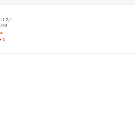
LT 2,0
utku
р.
и 1
е