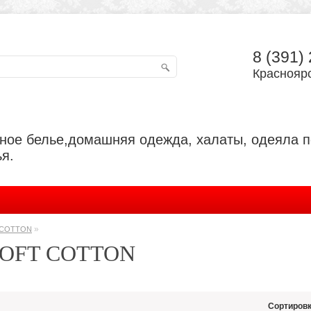
8 (391)
Красноярс
ьное белье,домашняя одежда, халаты, одеяла 
я.
»
 COTTON
SOFT COTTON
Сортировк